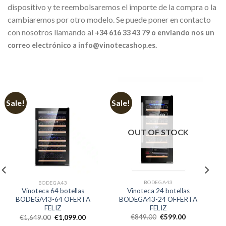
dispositivo y te reembolsaremos el importe de la compra o la
cambiaremos por otro modelo. Se puede poner en contacto
con nosotros llamando al
+34 616 33 43 79 o enviando nos un
correo electrónico a info@vinotecashop.es.
Sale!
Sale!
OUT OF STOCK
BODEGA43
BODEGA43
Vinoteca 24 botellas
Vinoteca 64 botellas
BODEGA43-24 OFFERTA
BODEGA43-64 OFERTA
FELIZ
FELIZ
€
849.00
€
599.00
€
1,649.00
€
1,099.00