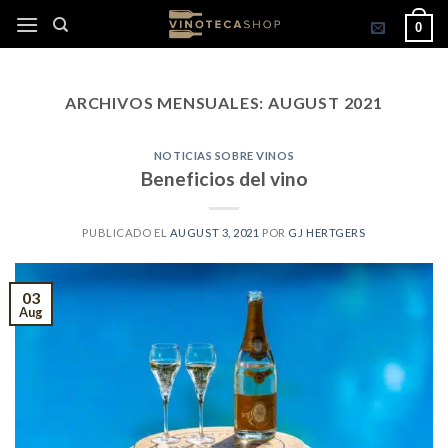
Skip
0
to
content
ARCHIVOS MENSUALES:
AUGUST 2021
NOTICIAS SOBRE VINOS
Beneficios del vino
PUBLICADO EL
AUGUST 3, 2021
POR
GJ HERTGERS
03
Aug