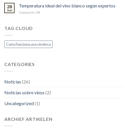
españolas
conservar
Temperatura ideal del vino blanco según expertos
son
28
un
Jun
las
on
Comments Off
vino
más
Temperatura
abierto
famosas?
ideal
sin
del
TAG CLOUD
que
vino
se
blanco
oxide?
según
Como funciona una vinoteca
expertos
CATEGORIES
Noticias
(26)
Noticias sobre vinos
(2)
Uncategorized
(1)
ARCHIEF ARTIKELEN