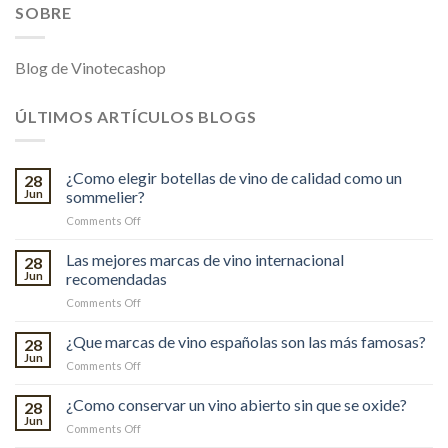
SOBRE
Blog de Vinotecashop
ÚLTIMOS ARTÍCULOS BLOGS
¿Como elegir botellas de vino de calidad como un
28
Jun
sommelier?
on
Comments Off
¿Como
elegir
Las mejores marcas de vino internacional
28
botellas
Jun
recomendadas
de
on
Comments Off
vino
Las
de
mejores
¿Que marcas de vino españolas son las más famosas?
calidad
28
marcas
como
Jun
on
Comments Off
de
un
¿Que
vino
sommelier?
marcas
¿Como conservar un vino abierto sin que se oxide?
internacional
28
de
Jun
recomendadas
on
Comments Off
vino
¿Como