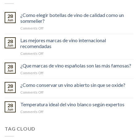
¿Como elegir botellas de vino de calidad como un
28
Jun
sommelier?
on
Comments Off
¿Como
elegir
Las mejores marcas de vino internacional
28
botellas
Jun
recomendadas
de
on
Comments Off
vino
Las
de
mejores
¿Que marcas de vino españolas son las más famosas?
calidad
28
marcas
como
Jun
on
Comments Off
de
un
¿Que
vino
sommelier?
marcas
¿Como conservar un vino abierto sin que se oxide?
internacional
28
de
Jun
recomendadas
on
Comments Off
vino
¿Como
españolas
conservar
Temperatura ideal del vino blanco según expertos
son
28
un
Jun
las
on
Comments Off
vino
más
Temperatura
abierto
famosas?
ideal
sin
del
TAG CLOUD
que
vino
se
blanco