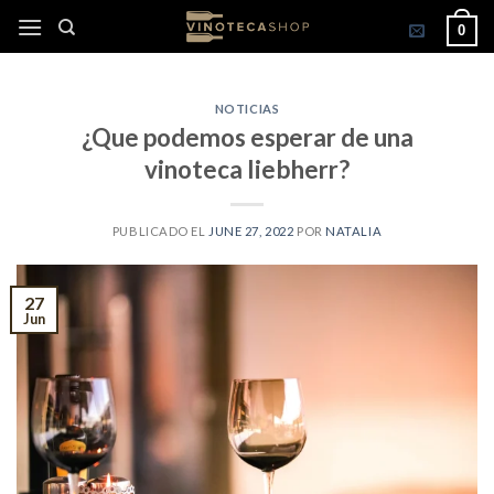
Skip
0
to
content
NOTICIAS
¿Que podemos esperar de una
vinoteca liebherr?
PUBLICADO EL
JUNE 27, 2022
POR
NATALIA
27
Jun