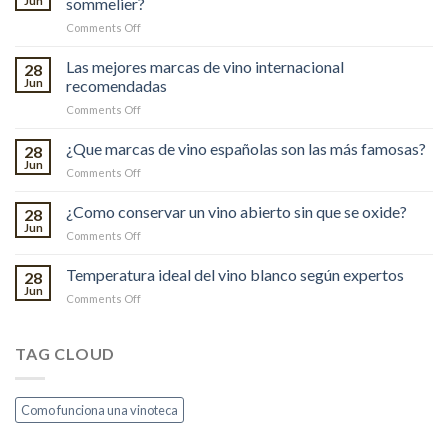
Jun
sommelier?
on
Comments Off
¿Como
elegir
Las mejores marcas de vino internacional
28
botellas
Jun
recomendadas
de
on
Comments Off
vino
Las
de
mejores
¿Que marcas de vino españolas son las más famosas?
calidad
28
marcas
como
Jun
on
Comments Off
de
un
¿Que
vino
sommelier?
marcas
¿Como conservar un vino abierto sin que se oxide?
internacional
28
de
Jun
recomendadas
on
Comments Off
vino
¿Como
españolas
conservar
Temperatura ideal del vino blanco según expertos
son
28
un
Jun
las
on
Comments Off
vino
más
Temperatura
abierto
famosas?
ideal
sin
del
TAG CLOUD
que
vino
se
blanco
oxide?
según
Como funciona una vinoteca
expertos