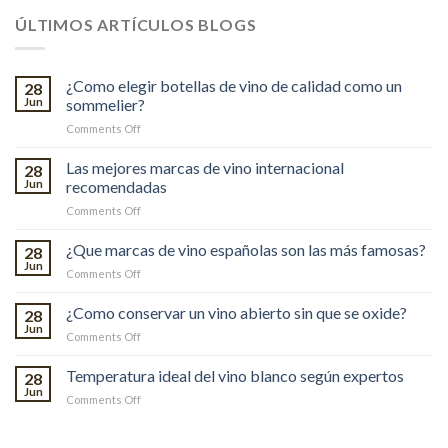
ÚLTIMOS ARTÍCULOS BLOGS
¿Como elegir botellas de vino de calidad como un
28
Jun
sommelier?
on
Comments Off
¿Como
elegir
Las mejores marcas de vino internacional
28
botellas
Jun
recomendadas
de
on
Comments Off
vino
Las
de
mejores
¿Que marcas de vino españolas son las más famosas?
calidad
28
marcas
como
Jun
on
Comments Off
de
un
¿Que
vino
sommelier?
marcas
¿Como conservar un vino abierto sin que se oxide?
internacional
28
de
Jun
recomendadas
on
Comments Off
vino
¿Como
españolas
conservar
Temperatura ideal del vino blanco según expertos
son
28
un
Jun
las
on
Comments Off
vino
más
Temperatura
abierto
famosas?
ideal
sin