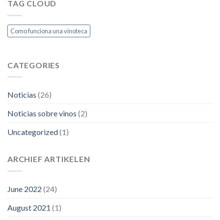
del
TAG CLOUD
que
vino
se
blanco
oxide?
según
Como funciona una vinoteca
expertos
CATEGORIES
Noticias
(26)
Noticias sobre vinos
(2)
Uncategorized
(1)
ARCHIEF ARTIKELEN
June 2022
(24)
August 2021
(1)