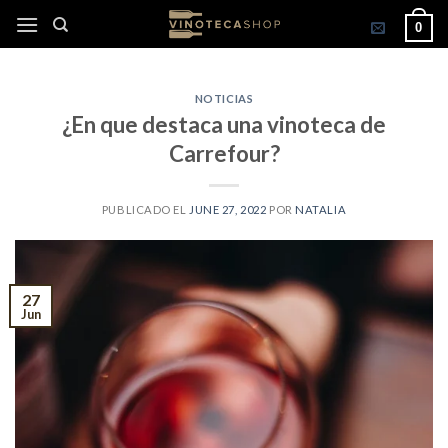
Skip
0
to
content
NOTICIAS
¿En que destaca una vinoteca de
Carrefour?
PUBLICADO EL
JUNE 27, 2022
POR
NATALIA
27
Jun