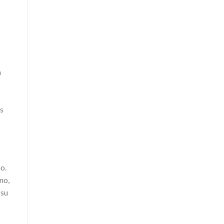
a
os
o.
no,
 su