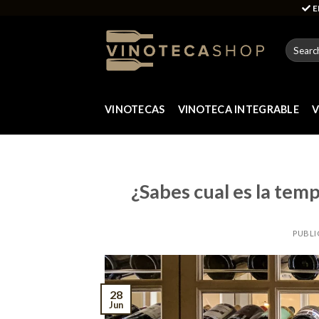
Skip
E
to
content
Search
for:
VINOTECAS
VINOTECA INTEGRABLE
V
¿Sabes cual es la temp
PUBLI
28
Jun