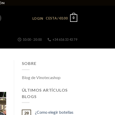
IÓN
0
CESTA /
€
0.00
LOGIN
10:00 - 20:00
+34 616 33 43 79
SOBRE
Blog de Vinotecashop
ÚLTIMOS ARTÍCULOS
BLOGS
¿Como elegir botellas
28