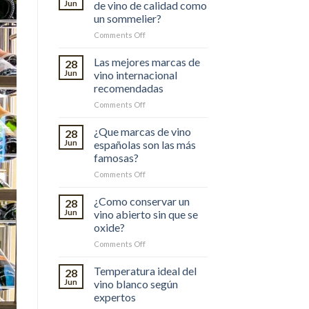
Jun
de vino de calidad como
un sommelier?
on
Comments Off
¿Como
elegir
Las mejores marcas de
28
botellas
Jun
vino internacional
de
recomendadas
vino
on
Comments Off
de
Las
calidad
mejores
como
¿Que marcas de vino
28
marcas
un
Jun
españolas son las más
de
sommelier?
famosas?
vino
on
Comments Off
internacional
¿Que
recomendadas
marcas
¿Como conservar un
28
de
Jun
vino abierto sin que se
vino
oxide?
españolas
on
Comments Off
son
¿Como
las
conservar
más
Temperatura ideal del
28
un
famosas?
Jun
vino blanco según
vino
expertos
abierto