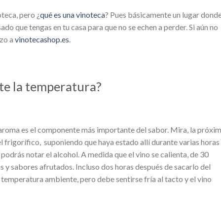
teca, pero ¿
qué es una vinoteca
? Pues básicamente un lugar donde
osado que tengas en tu casa para que no se echen a perder. Si aún no
azo a
vinotecashop.es
.
nte la temperatura?
l aroma es el componente más importante del sabor. Mira, la próxi
l frigorífico, suponiendo que haya estado allí durante varias horas
Y podrás notar el alcohol. A medida que el vino se calienta, de 30
s y sabores afrutados. Incluso dos horas después de sacarlo del
a temperatura ambiente, pero debe sentirse fría al tacto y el vino