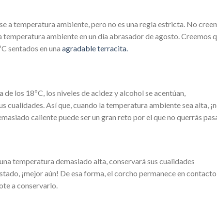
e a temperatura ambiente, pero no es una regla estricta. No cree
no a temperatura ambiente en un día abrasador de agosto. Creemos 
5ºC sentados en una
agradable terracita.
a de los 18ºC, los niveles de acidez y alcohol se acentúan,
s cualidades. Así que, cuando la temperatura ambiente sea alta, ¡
masiado caliente puede ser un gran reto por el que no querrás pasa
a una temperatura demasiado alta, conservará sus cualidades
 costado, ¡mejor aún! De esa forma, el corcho permanece en contacto
ote a conservarlo.