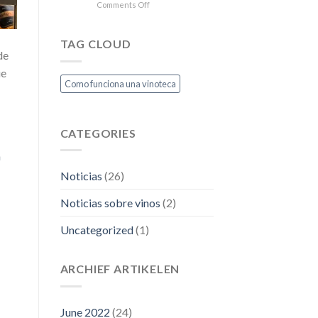
on
Comments Off
sin
Temperatura
que
ideal
se
del
oxide?
TAG CLOUD
vino
de
blanco
ue
según
Como funciona una vinoteca
expertos
CATEGORIES
a
Noticias
(26)
Noticias sobre vinos
(2)
Uncategorized
(1)
ARCHIEF ARTIKELEN
June 2022
(24)